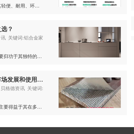
总结 1. 市场需求增长： 全球趋势：铝合金家具因其轻便、耐用、环保等特性，市场需求持续上升，尤其在欧美、中东等地区。 ...
之选？
贝格德资讯 关键词:铝合金家
铝合金家具之所以成为浴室和厨房的不二之选，主要归功于其独特的材质特性，完美契合了这两个空间对家具的特定需求： 1. 防潮防水，无惧潮湿环境： ...
Deepseek预测铝合金蜂窝板在2025年的市场发展和使用情况
k 分类:贝格德资讯 关键词:
在2025年，铝合金蜂窝板的市场预计将继续增长，主要得益于其在多个行业中的广泛应用和性能优势。 以...