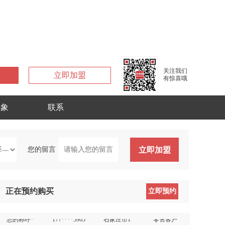
王先生
130****8978
天津市
零售客户
曹先生
135****2390
北京市
零售客户
关注我们
立即加盟
王先生
135****2023
北京市东城区
零售客户
有惊喜哦
刘先生
137****9928
广州市海珠区
零售客户
苏生
138****7057
北京市海淀区
零售客户
形象
联系
唐小姐
134****2827
佛山市南海区
零售客户
李
166****1630
上海市浦东新区
零售客户
您的留言
立即加盟
陈生
159****6388
肇庆市端州区
零售客户
王立
136****3829
零售客户
李先生
138****7659
北京市大兴区
零售客户
正在预约购买
立即预约
客户称呼
177****5965
石家庄市1
零售客户
您的称呼*
177****5965
石家庄市1
零售客户